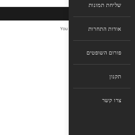
שליחת תמונות
אודות התחרות
You cannot copy content of this page
פורום השופטים
תקנון
צרו קשר