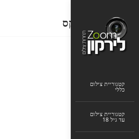
Ski
t
אהרלה פוקס
conten
קטגוריית צילום
כללי
קטגוריית צילום
עד גיל 18