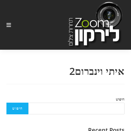
Ski
t
conten
איתי וינברום2
חיפוש
חיפוש
Recent Posts