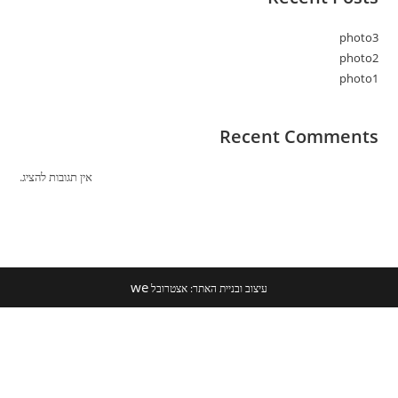
photo3
photo2
photo1
Recent Comments
אין תגובות להציג.
we
עיצוב ובניית האתר: אצטרובל