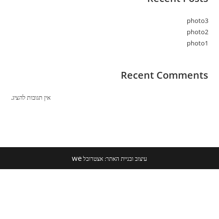
photo3
photo2
photo1
Recent Comments
אין תגובות להציג.
we
עיצוב ובניית האתר: אצטרובל