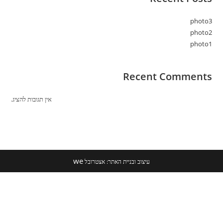
photo3
photo2
photo1
Recent Comments
אין תגובות להציג.
we
עיצוב ובניית האתר: אצטרובל