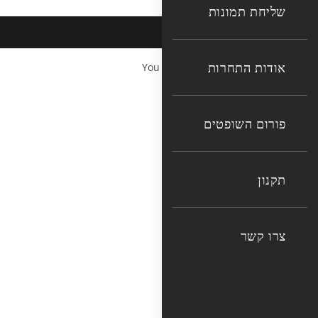
שליחת תמונות
אודות התחרות
You cannot copy content of this page
פורום השופטים
תקנון
צרו קשר