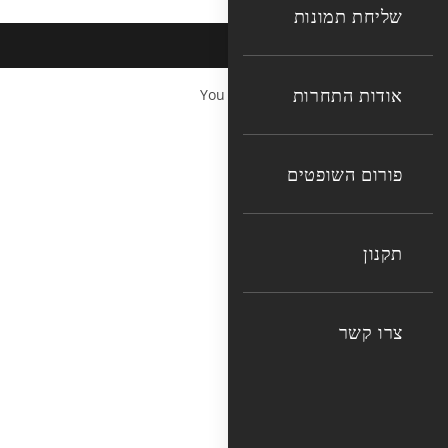
שליחת תמונות
אודות התחרות
You cannot copy content of this page
פורום השופטים
תקנון
צרו קשר