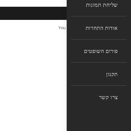
שליחת תמונות
אודות התחרות
You cannot copy content of this page
פורום השופטים
תקנון
צרו קשר