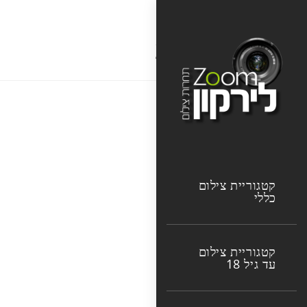
Ski
t
צחי כרמל2
conten
קטגוריית צילום
כללי
קטגוריית צילום
עד גיל 18