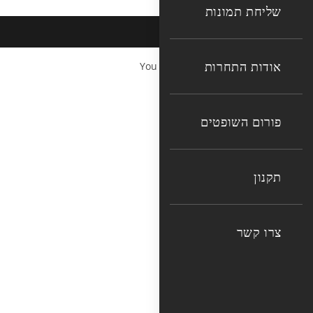
שליחת תמונות
אודות התחרות
You cannot copy content of this page
פורום השופטים
תקנון
צרו קשר