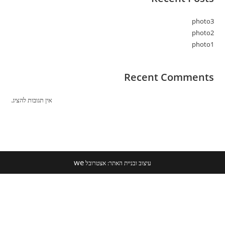
photo3
photo2
photo1
Recent Comments
אין תגובות להציג.
we
עיצוב ובניית האתר: אצטרובל